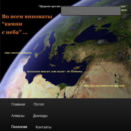
Перейти к основному содержимому
Во всем виноваты "камни с неба"
Поис
Сайт Алексея Люхина
Главное меню
Главная
Потоп
Алмазы
Доклады
Геология
Контакты